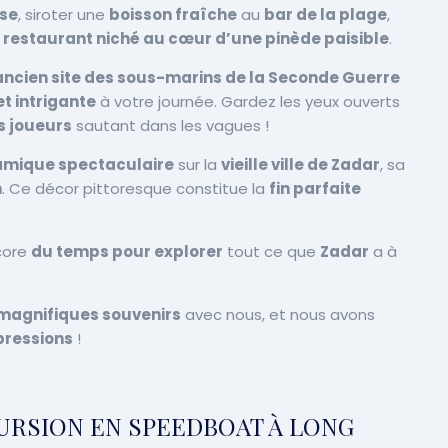
ise
, siroter une
boisson fraîche
au
bar de la plage
,
t restaurant niché au cœur d’une pinède paisible
.
ancien site des sous-marins de la Seconde Guerre
et intrigante
à votre journée. Gardez les yeux ouverts
s joueurs
sautant dans les vagues !
amique spectaculaire
sur la
vieille ville de Zadar
, sa
n
. Ce décor pittoresque constitue la
fin parfaite
ncore
du temps pour explorer
tout ce que
Zadar
a à
magnifiques souvenirs
avec nous, et nous avons
pressions
!
CURSION EN SPEEDBOAT À LONG