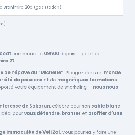
a Branimira 20a (gas station)
pm)
boat
commence à
09h00
depuis le point de
ira 27
.
te de l’épave du “Michelle”
. Plongez dans un
monde
riété de poissons
et de
magnifiques formations
 apporté votre équipement de snorkeling —
nous nous
nteresse de Sakarun
, célèbre pour son
sable blanc
t idéal pour
vous détendre
,
bronzer
et
profiter d’une
ge immaculée de Veli Žal
. Vous pourrez y faire une