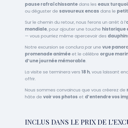
pause rafraîchissante
dans les
eaux turquo
ou déguster de
savoureux encas
dans le
peti
Sur le chemin du retour, nous ferons un arrêt à l’
mondiale
, pour ajouter une touche
historique 
— vous pourriez même apercevoir des
dauphin
Notre excursion se conclura par une
vue panor
promenade animée
et le célèbre
orgue mari
d’une journée mémorable
.
La visite se terminera vers
18 h
, vous laissant e
offrir.
Nous sommes convaincus que vous créerez de
hâte de
voir vos photos
et
d’entendre vos im
INCLUS DANS LE PRIX DE L’EX