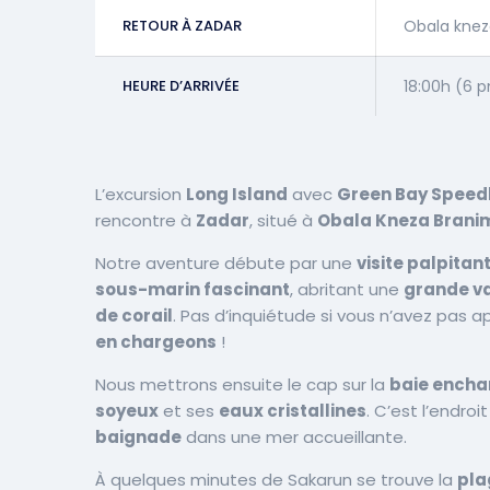
RETOUR À ZADAR
Obala knez
HEURE D’ARRIVÉE
18:00h (6 
L’excursion
Long Island
avec
Green Bay Speed
rencontre à
Zadar
, situé à
Obala Kneza Branim
Notre aventure débute par une
visite palpitan
sous-marin fascinant
, abritant une
grande va
de corail
. Pas d’inquiétude si vous n’avez pas
en chargeons
!
Nous mettrons ensuite le cap sur la
baie encha
soyeux
et ses
eaux cristallines
. C’est l’endroi
baignade
dans une mer accueillante.
À quelques minutes de Sakarun se trouve la
pla