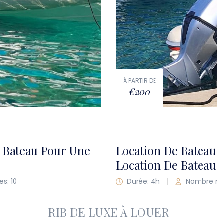
À PARTIR DE
€200
e Bateau Pour Une
Location De Batea
Location De Bateau
s: 10
Durée: 4h
Nombre m
RIB DE LUXE À LOUER