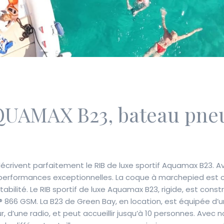
QUAMAX B23, bateau pne
i décrivent parfaitement le RIB de luxe sportif Aquamax B23
s performances exceptionnelles. La coque à marchepied est con
abilité. Le RIB sportif de luxe Aquamax B23, rigide, est cons
A® 866 GSM. La B23 de Green Bay, en location, est équipée 
r, d’une radio, et peut accueillir jusqu’à 10 personnes. Avec