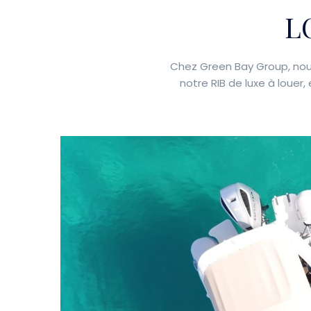
L
Chez Green Bay Group, nou
notre RIB de luxe à louer,