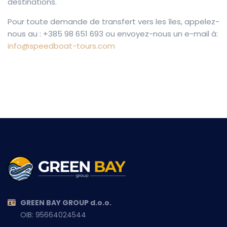
destinations.
Pour toute demande de transfert vers les îles, appelez-
nous au : +385 98 651 693 ou envoyez-nous un e-mail à:
info@speedboat-tours.com
GREEN BAY GROUP d.o.o.
OIB: 95664024544