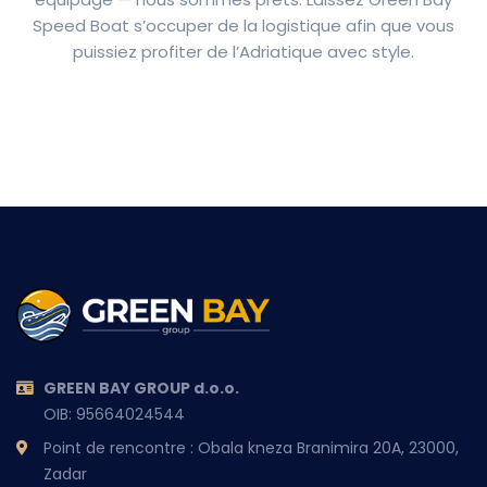
Speed Boat s’occuper de la logistique afin que vous
puissiez profiter de l’Adriatique avec style.
GREEN BAY GROUP d.o.o.
OIB: 95664024544
Point de rencontre : Obala kneza Branimira 20A, 23000,
Zadar